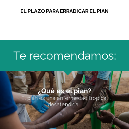
EL PLAZO PARA ERRADICAR EL PIAN
Te recomendamos:
¿Qué es el pian?
¿Qué es el pian?
El pian es una enfermedad tropical
El pian es una enfermedad tropical desatendida...
desatendida...