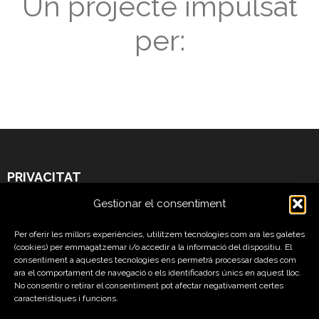
Un projecte impulsat
per:
PRIVACITAT
Gestionar el consentiment
Legal Warning
Per oferir les millors experiències, utilitzem tecnologies com ara les galetes
Cookies Policy
(cookies) per emmagatzemar i/o accedir a la informació del dispositiu. El
consentiment a aquestes tecnologies ens permetrà processar dades com
Privacy Policy
ara el comportament de navegació o els identificadors únics en aquest lloc.
No consentir o retirar el consentiment pot afectar negativament certes
característiques i funcions.
FOLLOW US ON