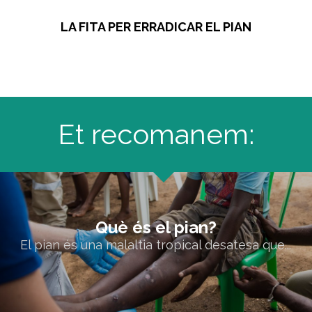
LA FITA PER ERRADICAR EL PIAN
Et recomanem:
Què és el pian?
Què és el pian?
El pian és una malaltia tropical desatesa que...
El pian és una malaltia tropical desatesa que...