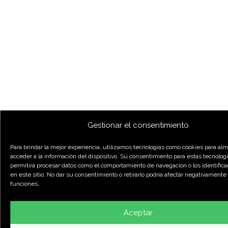
Gestionar el consentimiento
Para brindar la mejor experiencia, utilizamos tecnologías como cookies para al
acceder a la información del dispositivo. Su consentimiento para estas tecnolog
permitirá procesar datos como el comportamiento de navegación o los identific
en este sitio. No dar su consentimiento o retirarlo podría afectar negativamente 
funciones.
Aceptar