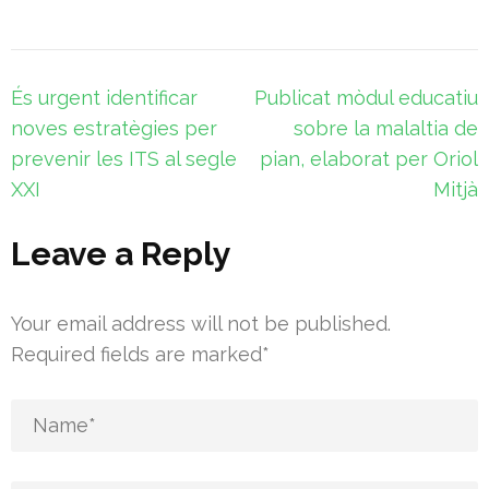
Navegació
És urgent identificar
Publicat mòdul educatiu
d'entrades
noves estratègies per
sobre la malaltia de
prevenir les ITS al segle
pian, elaborat per Oriol
XXI
Mitjà
Leave a Reply
Your email address will not be published.
Required fields are marked
*