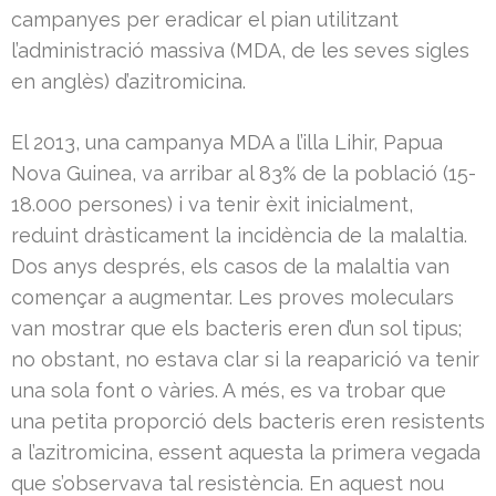
campanyes per eradicar el pian utilitzant
l’administració massiva (MDA, de les seves sigles
en anglès) d’azitromicina.
El 2013, una campanya MDA a l’illa Lihir, Papua
Nova Guinea, va arribar al 83% de la població (15-
18.000 persones) i va tenir èxit inicialment,
reduint dràsticament la incidència de la malaltia.
Dos anys després, els casos de la malaltia van
començar a augmentar. Les proves moleculars
van mostrar que els bacteris eren d’un sol tipus;
no obstant, no estava clar si la reaparició va tenir
una sola font o vàries. A més, es va trobar que
una petita proporció dels bacteris eren resistents
a l’azitromicina, essent aquesta la primera vegada
que s’observava tal resistència. En aquest nou