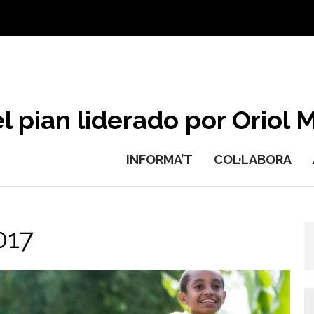
l pian liderado por Oriol M
INFORMA’T
COL·LABORA
017