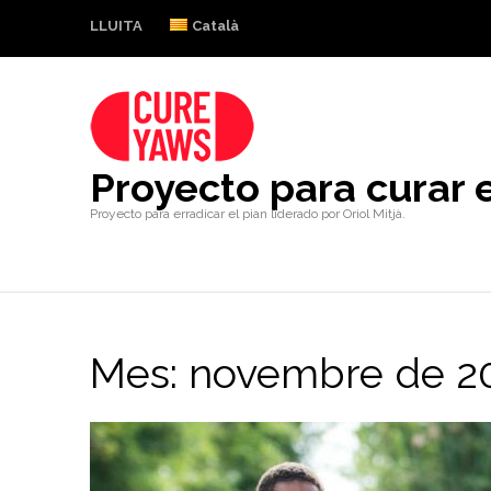
LLUITA
Català
Proyecto para curar e
Proyecto para erradicar el pian liderado por Oriol Mitjà.
Mes:
novembre de 2