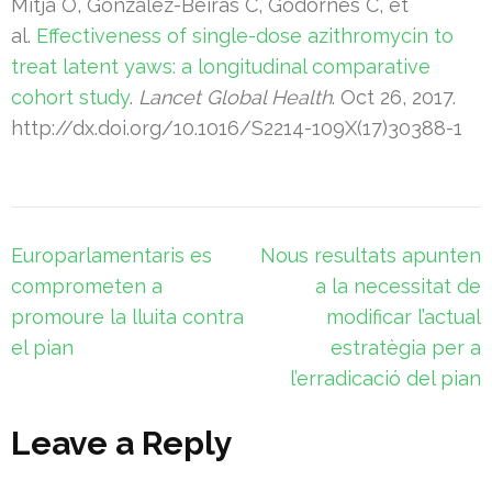
Mitjà O, Gonzalez-Beiras C, Godornes C, et
al.
Effectiveness of single-dose azithromycin to
treat latent yaws: a longitudinal comparative
cohort study
.
Lancet Global Health
. Oct 26, 2017.
http://dx.doi.org/10.1016/S2214-109X(17)30388-1
Navegació
Europarlamentaris es
Nous resultats apunten
d'entrades
comprometen a
a la necessitat de
promoure la lluita contra
modificar l’actual
el pian
estratègia per a
l’erradicació del pian
Leave a Reply